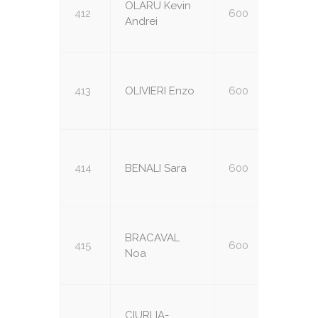
OLARU Kevin
412
600
U14
Andrei
413
OLIVIERI Enzo
600
U14
414
BENALI Sara
600
U14
BRACAVAL
415
600
U14
Noa
CIURLIA-