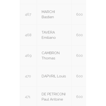
MARCHI
467
600
U16
Bastien
TAVERA
468
600
U16
Emiliano
CAMBRON
469
600
U18
Thomas
470
DAPVRIL Louis
600
U18
DE PETRICONI
471
600
U18
Paul Antoine