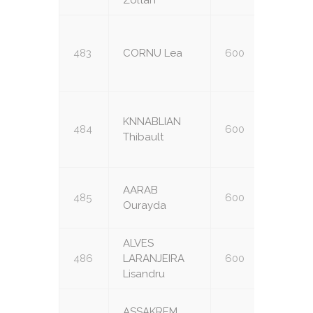
Zoltan
483
CORNU Lea
600
U16
KNNABLIAN
484
600
U16
Thibault
AARAB
485
600
U18
Ourayda
ALVES
486
LARANJEIRA
600
U16
Lisandru
ASSAKREM