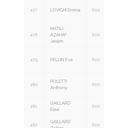
477
LOVIGHI Emma
600
U18
MATILI-
478
AZAHAF
600
U18
Jassim
479
PELLIN Eva
600
U18
POLETTI
480
600
U18
Anthony
GAILLARD
481
600
U16
Elea
GAILLARD
482
600
U16