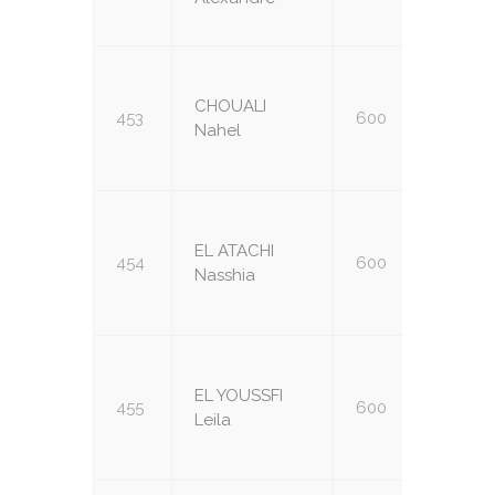
CHOUALI
453
600
U14
Nahel
EL ATACHI
454
600
U14
Nasshia
EL YOUSSFI
455
600
U14
Leila