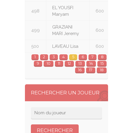
EL YOUSFI
498
600
U16
Maryam
GRAZIANI
499
600
U16
MARI Jeremy
500
LAVEAU Lisa
600
U16
1
2
3
4
5
6
7
8
9
10
11
12
13
14
15
16
17
18
RECHERCHER UN JOUEUR