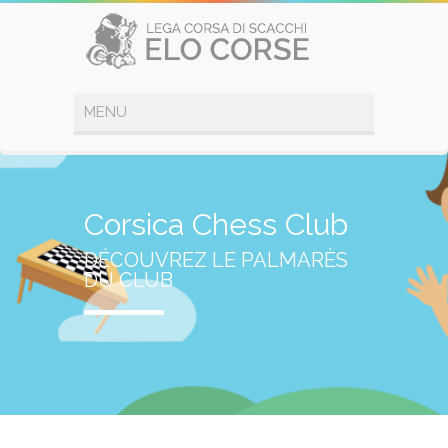
Corsica Chess Club
DÉCOUVREZ LE PALMARÈS
DU CLUB