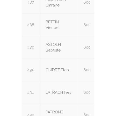
487
600
U18
Emrane
BETTINI
488
600
U18
Vincent
ASTOLFI
489
600
U18
Baptiste
490
GUIDEZ Elea
600
U18
491
LATRACH Ines
600
U18
PATRONE
492
600
U18