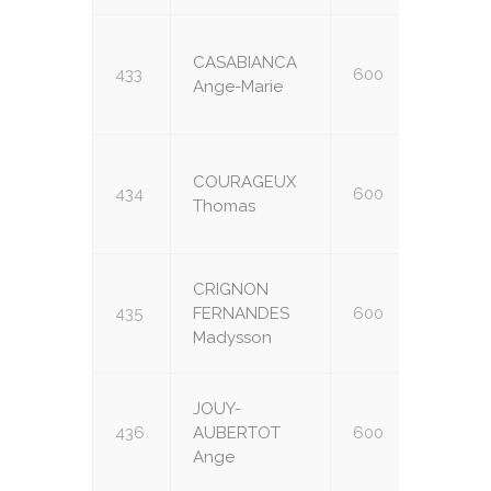
CASABIANCA
433
600
U14
Ange-Marie
COURAGEUX
434
600
U16
Thomas
CRIGNON
435
FERNANDES
600
U16
Madysson
JOUY-
436
AUBERTOT
600
U16
Ange