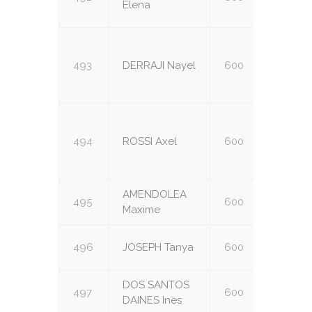
Elena
493
DERRAJI Nayel
600
U14
494
ROSSI Axel
600
U14
AMENDOLEA
495
600
U16
Maxime
496
JOSEPH Tanya
600
U16
DOS SANTOS
497
600
U16
DAINES Ines