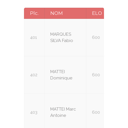
Plc.
NOM
ELO
CAT.
MARQUES
401
600
U14
SILVA Fabio
MATTEI
402
600
U14
Dominique
MATTEI Marc
403
600
U14
Antoine