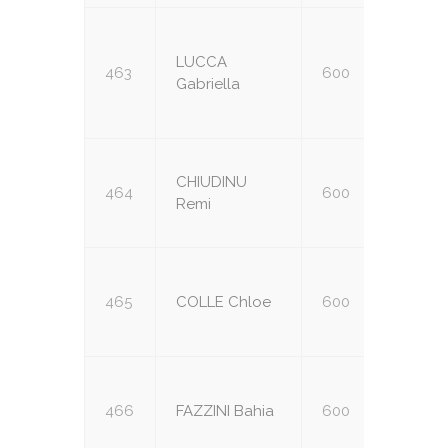
LUCCA
463
600
U14
Gabriella
CHIUDINU
464
600
U16
Remi
465
COLLE Chloe
600
U16
466
FAZZINI Bahia
600
U16