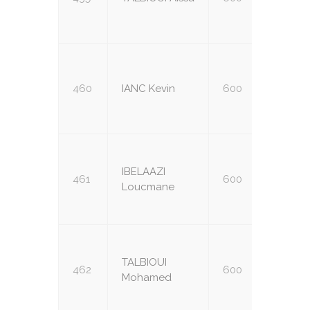
460
IANC Kevin
600
U14
IBELAAZI
461
600
U14
Loucmane
TALBIOUI
462
600
U14
Mohamed