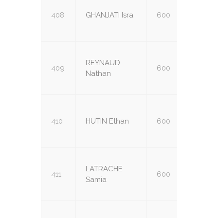
408
GHANJATI Isra
600
U14
REYNAUD
409
600
U14
Nathan
410
HUTIN Ethan
600
U14
LATRACHE
411
600
U14
Samia