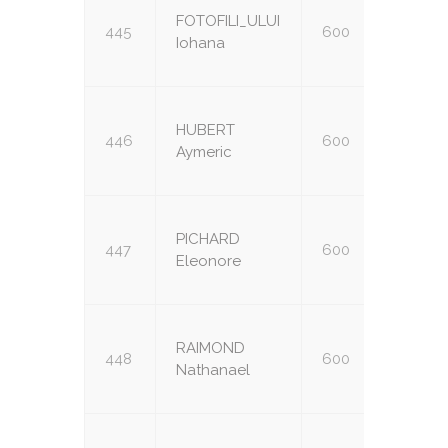
FOTOFILI_ULUI
445
600
U16
Iohana
HUBERT
446
600
U16
Aymeric
PICHARD
447
600
U16
Eleonore
RAIMOND
448
600
U16
Nathanael