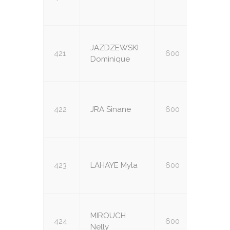
JAZDZEWSKI
421
600
U14
Dominique
422
JRA Sinane
600
U14
423
LAHAYE Myla
600
U14
MIROUCH
424
600
U14
Nelly