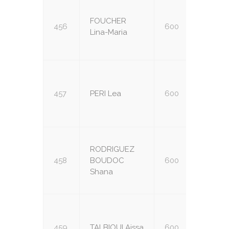
FOUCHER
456
600
U14
Lina-Maria
457
PERI Lea
600
U14
RODRIGUEZ
458
BOUDOC
600
U14
Shana
459
TALBIOUI Aissa
600
U14