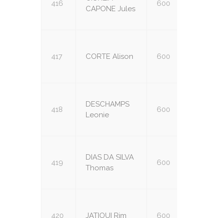
416
600
U14
CAPONE Jules
417
CORTE Alison
600
U14
DESCHAMPS
418
600
U14
Leonie
DIAS DA SILVA
419
600
U14
Thomas
420
JATIOUI Rim
600
U14