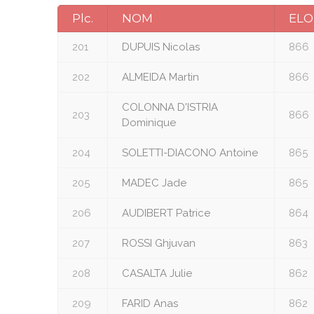
Plc.
NOM
ELO
201
DUPUIS Nicolas
866
202
ALMEIDA Martin
866
COLONNA D'ISTRIA
203
866
Dominique
204
SOLETTI-DIACONO Antoine
865
205
MADEC Jade
865
206
AUDIBERT Patrice
864
207
ROSSI Ghjuvan
863
208
CASALTA Julie
862
209
FARID Anas
862