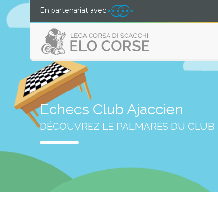
En partenariat avec
Echecs Club Ajaccien
DÉCOUVREZ LE PALMARÈS DU CLUB