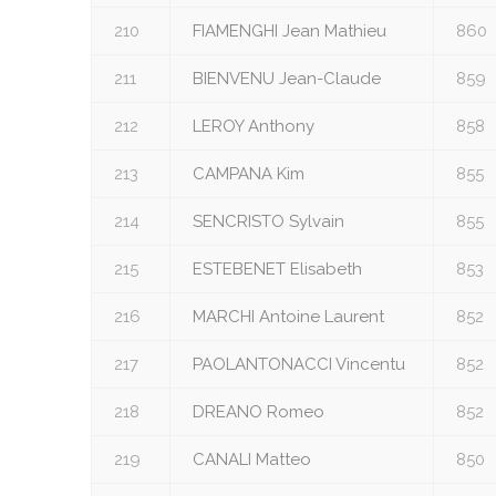
210
FIAMENGHI Jean Mathieu
860
211
BIENVENU Jean-Claude
859
212
LEROY Anthony
858
213
CAMPANA Kim
855
214
SENCRISTO Sylvain
855
215
ESTEBENET Elisabeth
853
216
MARCHI Antoine Laurent
852
217
PAOLANTONACCI Vincentu
852
218
DREANO Romeo
852
219
CANALI Matteo
850