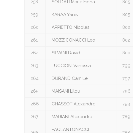
258
SOLDATI Marie Fiona
805
259
KARAA Yanis
805
260
APPIETTO Nicolas
802
261
MOZZICONACCI Leo
802
262
SILVANI David
800
263
LUCCIONI Vanessa
799
264
DURAND Camille
797
265
MAISANI Lilou
796
266
CHASSOT Alexandre
793
267
MARIANI Alexandre
789
PAOLANTONACCI
268
788