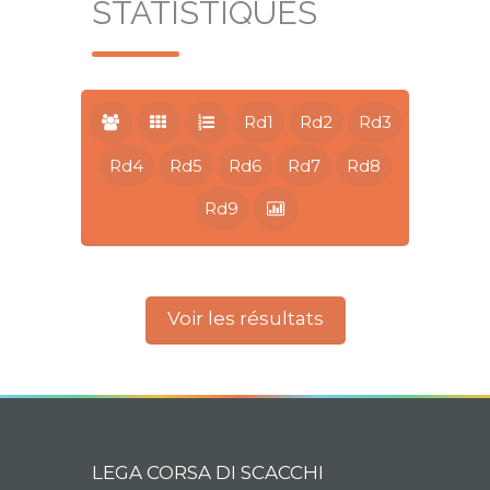
STATISTIQUES
Rd1
Rd2
Rd3
Rd4
Rd5
Rd6
Rd7
Rd8
Rd9
Voir les résultats
LEGA CORSA DI SCACCHI