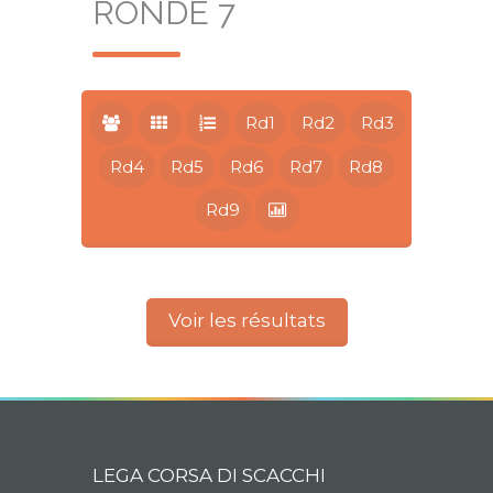
RONDE 7
Rd1
Rd2
Rd3
Rd4
Rd5
Rd6
Rd7
Rd8
Rd9
Voir les résultats
LEGA CORSA DI SCACCHI