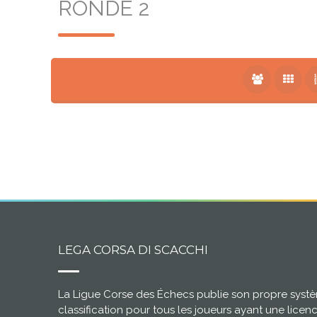
RONDE 2
LEGA CORSA DI SCACCHI
La Ligue Corse des Échecs publie son propre syst
classification pour tous les joueurs ayant une licen