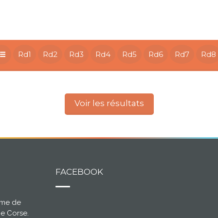
Rd1
Rd2
Rd3
Rd4
Rd5
Rd6
Rd7
Rd8
Voir les résultats
FACEBOOK
ème de
ce Corse.