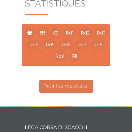
STATISTIQUES
Rd1
Rd2
Rd3
Rd4
Rd5
Rd6
Rd7
Rd8
Rd9
Voir les résultats
LEGA CORSA DI SCACCHI