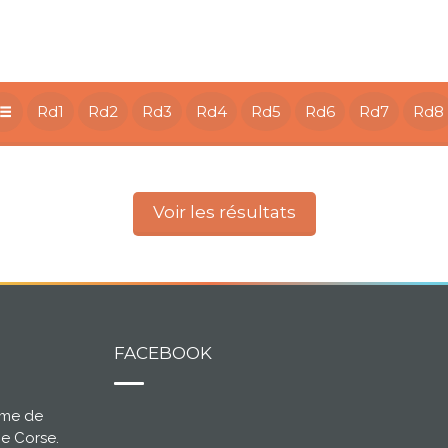
Rd1
Rd2
Rd3
Rd4
Rd5
Rd6
Rd7
Rd8
Voir les résultats
FACEBOOK
ème de
ce Corse.