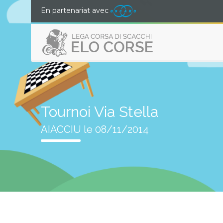
En partenariat avec
Tournoi Via Stella
AIACCIU le 08/11/2014