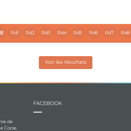
Rd1
Rd2
Rd3
Rd4
Rd5
Rd6
Rd7
Rd8
Voir les résultats
FACEBOOK
ème de
ce Corse.