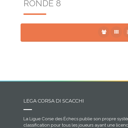
RONDE 8
LEGA CORSA DI SCACCHI
La Ligue Corse des Échecs publie son propre syst
classification pour tous les joueurs ayant une licen