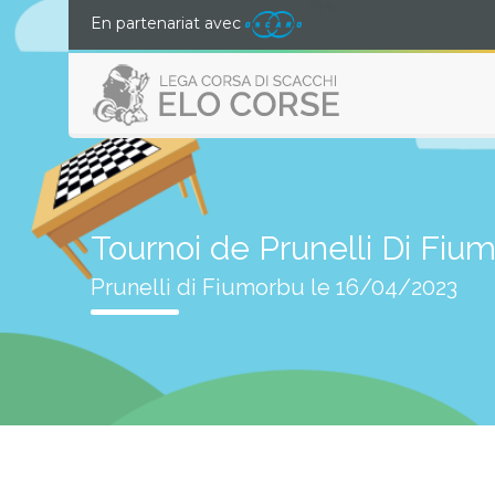
En partenariat avec
Tournoi de Prunelli Di Fiu
Prunelli di Fiumorbu le 16/04/2023