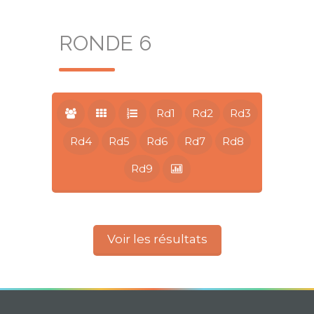
RONDE 6
Rd1
Rd2
Rd3
Rd4
Rd5
Rd6
Rd7
Rd8
Rd9
Voir les résultats