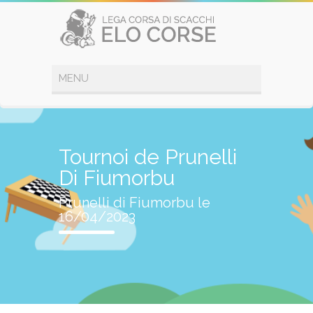
Tournoi de Prunelli
Di Fiumorbu
Prunelli di Fiumorbu le
16/04/2023