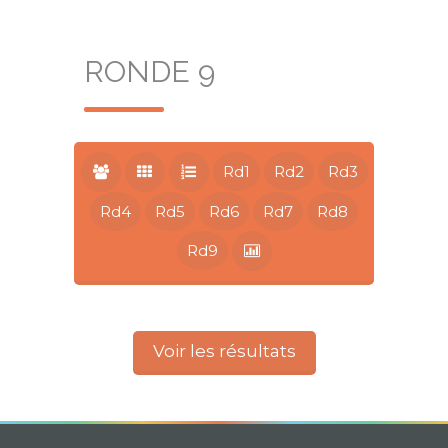
RONDE 9
Rd1
Rd2
Rd3
Rd4
Rd5
Rd6
Rd7
Rd8
Rd9
Voir les résultats