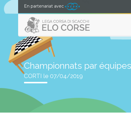
En partenariat avec
Championnats par équipes
CORTI le 07/04/2019