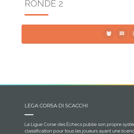
RONDE 2
LEGA CORSA DI SCACCHI
La Ligue Corse des Échecs publie son propre syst
classification pour tous les joueurs ayant une licen