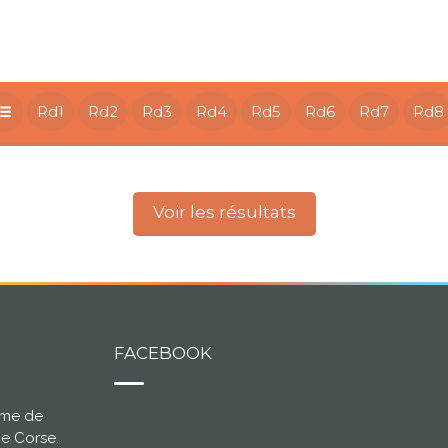
Rd1
Rd2
Rd3
Rd4
Rd5
Rd6
Rd7
Rd8
Voir les résultats
FACEBOOK
ème de
ce Corse.