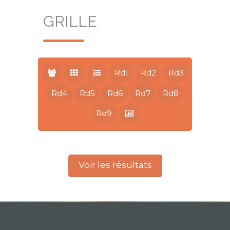
GRILLE
Rd1
Rd2
Rd3
Rd4
Rd5
Rd6
Rd7
Rd8
Rd9
Voir les résultats