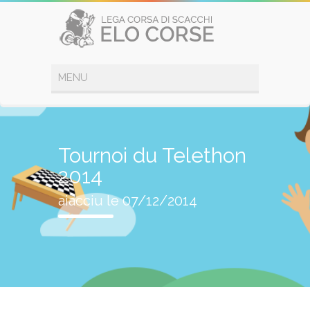
Tournoi du Telethon
2014
aiacciu le 07/12/2014