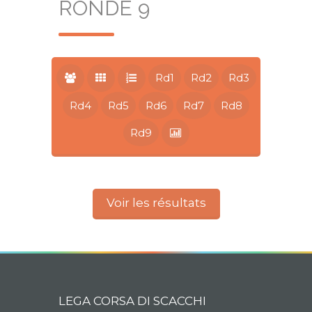
RONDE 9
Rd1
Rd2
Rd3
Rd4
Rd5
Rd6
Rd7
Rd8
Rd9
Voir les résultats
LEGA CORSA DI SCACCHI