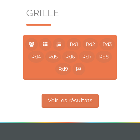
GRILLE
Rd1
Rd2
Rd3
Rd4
Rd5
Rd6
Rd7
Rd8
Rd9
Voir les résultats