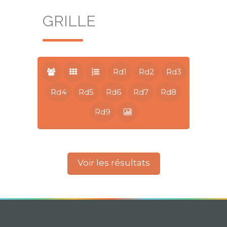
GRILLE
Rd1
Rd2
Rd3
Rd4
Rd5
Rd6
Rd7
Rd8
Rd9
Voir les résultats