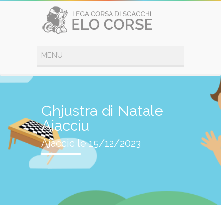
Ghjustra di Natale
Aiacciu
Ajaccio le 15/12/2023