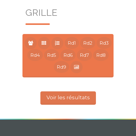
GRILLE
Rd1
Rd2
Rd3
Rd4
Rd5
Rd6
Rd7
Rd8
Rd9
Voir les résultats