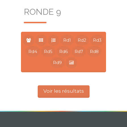
RONDE 9
Rd1
Rd2
Rd3
Rd4
Rd5
Rd6
Rd7
Rd8
Rd9
Voir les résultats