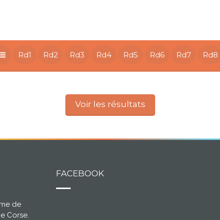
Rd1
Rd2
Rd3
Rd4
Rd5
Rd6
Rd7
Rd8
Voir les résultats
FACEBOOK
ème de
ce Corse.