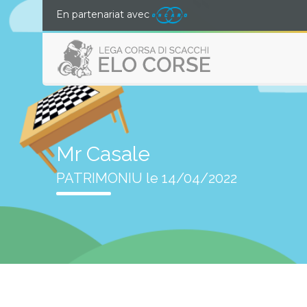
En partenariat avec
Mr Casale
PATRIMONIU le 14/04/2022