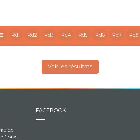
Rd1
Rd2
Rd3
Rd4
Rd5
Rd6
Rd7
Rd8
Voir les résultats
FACEBOOK
ème de
ce Corse.