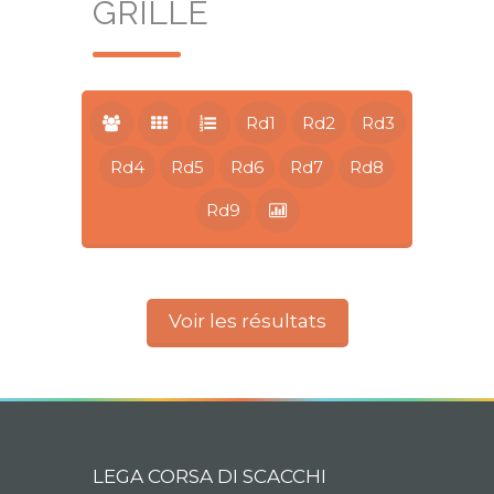
GRILLE
Rd1
Rd2
Rd3
Rd4
Rd5
Rd6
Rd7
Rd8
Rd9
Voir les résultats
LEGA CORSA DI SCACCHI