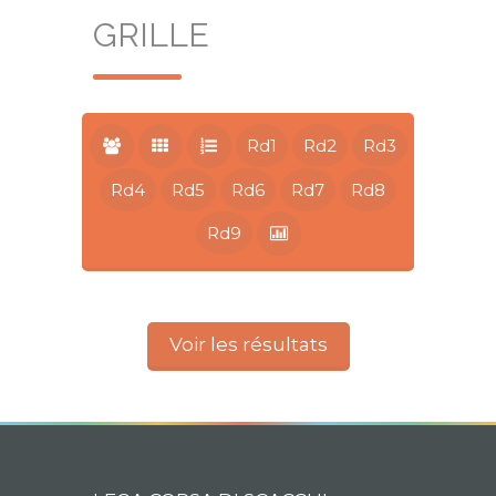
GRILLE
Rd1
Rd2
Rd3
Rd4
Rd5
Rd6
Rd7
Rd8
Rd9
Voir les résultats