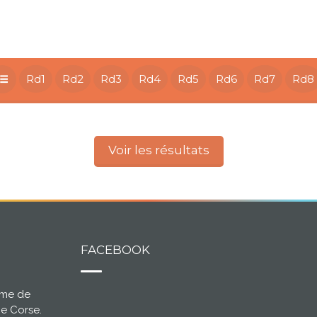
Rd1
Rd2
Rd3
Rd4
Rd5
Rd6
Rd7
Rd8
Voir les résultats
FACEBOOK
ème de
ce Corse.