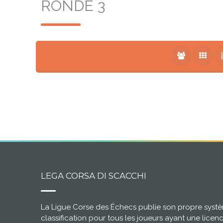
RONDE 3
LEGA CORSA DI SCACCHI
La Ligue Corse des Échecs publie son propre syst
classification pour tous les joueurs ayant une licen