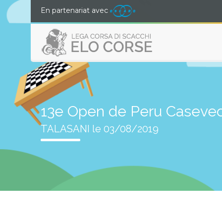
En partenariat avec
13e Open de Peru Caseve
TALASANI le 03/08/2019