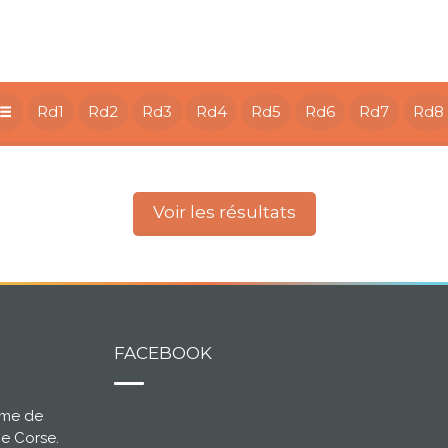
Rd1
Rd2
Rd3
Rd4
Rd5
Rd6
Rd7
Rd8
Voir les résultats
FACEBOOK
ème de
ce Corse.