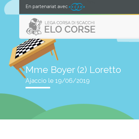
En partenariat avec
Mme Boyer (2) Loretto
Ajaccio le 19/06/2019