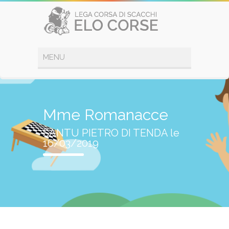
Mme Romanacce
SANTU PIETRO DI TENDA le
16/03/2019