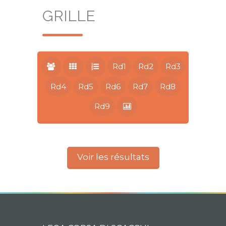
GRILLE
Rd1
Rd2
Rd3
Rd4
Rd5
Rd6
Rd7
Rd8
Rd9
Voir les résultats