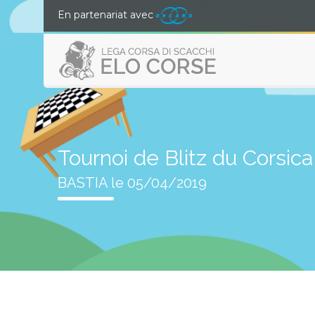
En partenariat avec
Tournoi de Blitz du Corsic
BASTIA le 05/04/2019