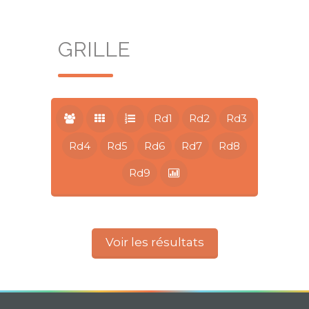
GRILLE
Rd1
Rd2
Rd3
Rd4
Rd5
Rd6
Rd7
Rd8
Rd9
Voir les résultats