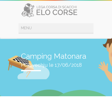
Camping Matonara
Portivechju le 17/06/2018