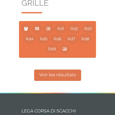
GRILLE
Rd1
Rd2
Rd3
Rd4
Rd5
Rd6
Rd7
Rd8
Rd9
Voir les résultats
LEGA CORSA DI SCACCHI