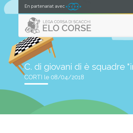
En partenariat avec
C. di giovani di è squadre "
CORTI le 08/04/2018