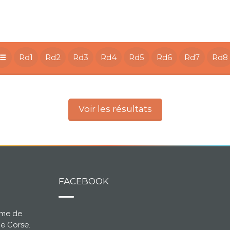
Rd1
Rd2
Rd3
Rd4
Rd5
Rd6
Rd7
Rd8
Voir les résultats
FACEBOOK
ème de
ce Corse.