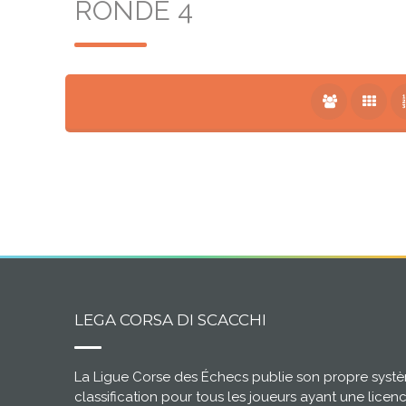
RONDE 4
LEGA CORSA DI SCACCHI
La Ligue Corse des Échecs publie son propre syst
classification pour tous les joueurs ayant une licen