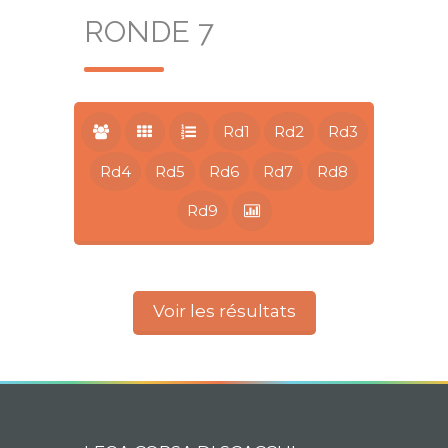
RONDE 7
Rd1
Rd2
Rd3
Rd4
Rd5
Rd6
Rd7
Rd8
Rd9
Voir les résultats