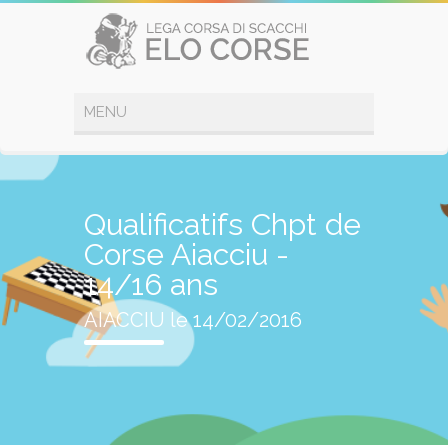
Qualificatifs Chpt de
Corse Aiacciu -
14/16 ans
AIACCIU le 14/02/2016