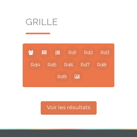
GRILLE
Rd1
Rd2
Rd3
Rd4
Rd5
Rd6
Rd7
Rd8
Rd9
Voir les résultats