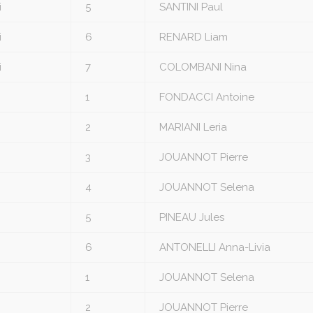
i
5
SANTINI Paul
i
6
RENARD Liam
i
7
COLOMBANI Nina
1
FONDACCI Antoine
2
MARIANI Leria
3
JOUANNOT Pierre
4
JOUANNOT Selena
5
PINEAU Jules
6
ANTONELLI Anna-Livia
1
JOUANNOT Selena
2
JOUANNOT Pierre