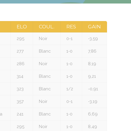
ELO
COUL.
RES
GAIN
295
Noir
0-1
-3,59
277
Blanc
1-0
7,86
286
Noir
1-0
8,19
314
Blanc
1-0
9,21
323
Blanc
1/2
-0,91
357
Noir
0-1
-3,19
a
241
Blanc
1-0
6,69
295
Noir
1-0
8,49