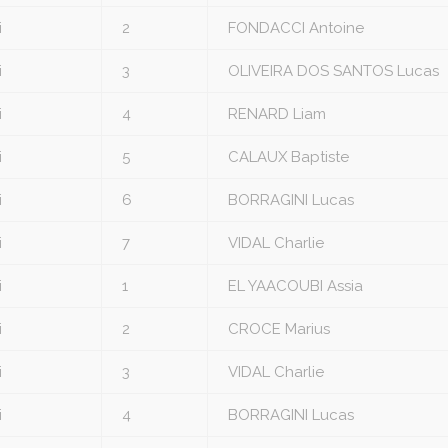
i
2
FONDACCI Antoine
i
3
OLIVEIRA DOS SANTOS Lucas
i
4
RENARD Liam
i
5
CALAUX Baptiste
i
6
BORRAGINI Lucas
i
7
VIDAL Charlie
i
1
EL YAACOUBI Assia
i
2
CROCE Marius
i
3
VIDAL Charlie
i
4
BORRAGINI Lucas