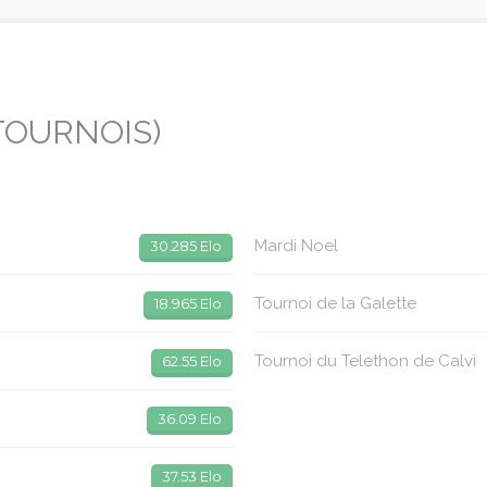
TOURNOIS)
Mardi Noel
30.285 Elo
Tournoi de la Galette
18.965 Elo
Tournoi du Telethon de Calvi
62.55 Elo
36.09 Elo
37.53 Elo