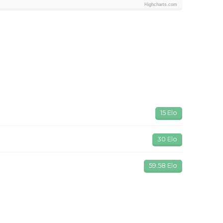
Highcharts.com
15 Elo
30 Elo
59.58 Elo