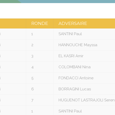
RONDE
ADVERSAIRE
i
1
SANTINI Paul
i
2
HANNOUCHE Mayssa
i
3
EL KASRI Amir
i
4
COLOMBANI Nina
i
5
FONDACCI Antoine
i
6
BORRAGINI Lucas
i
7
HUGUENOT LASTRAJOLI Seren
i
1
SANTINI Paul