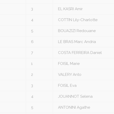
3
EL KASRI Amir
4
COTTIN Lily-Charlotte
5
BOUAZIZI Redouane
6
LE BRAS Marc Andria
7
COSTA FERREIRA Daniel
1
FOISIL Marie
2
VALERY Anto
3
FOISIL Eva
4
JOUANNOT Selena
5
ANTONINI Agathe