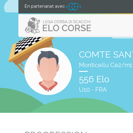
En partenariat avec
COMTE SANTU
Monticellu Ce2/m1
556 Elo
U10 - FRA