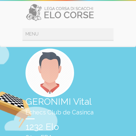
GERONIMI Vital
Echecs Club de Casinca
1232 Elo