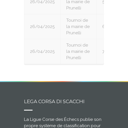
26/04/2025
la mairie de
5
Prunelli
Tournoi de
26/04/2025
la mairie de
6
Prunelli
Tournoi de
26/04/2025
la mairie de
7
Prunelli
LEGA CORSA DI SCACCHI
La Ligue Corse des Échecs publie son
propre système de classification pour