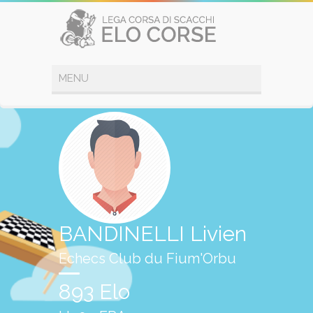
BANDINELLI Livien
Echecs Club du Fium'Orbu
893 Elo