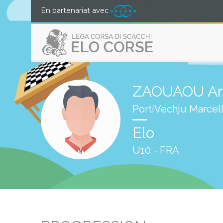
En partenariat avec
ZAOUAOU Am
PortiVechju Marcel
Elo
U10 - FRA