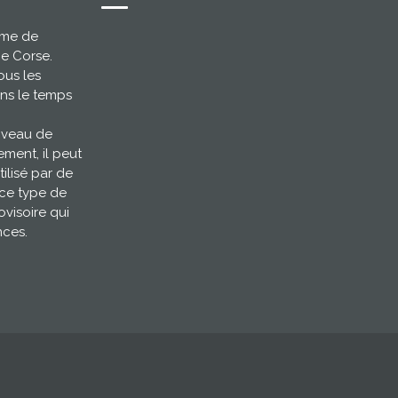
ème de
ce Corse.
ous les
ns le temps
niveau de
ement, il peut
tilisé par de
 ce type de
ovisoire qui
nces.