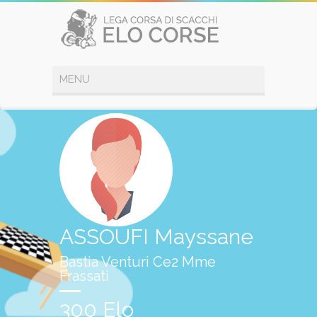
ASSOUFI Mayssane
Bastia Venturi Ce2 Mme
Frassati
300 Elo