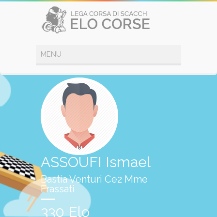
ASSOUFI Ismael
Bastia Venturi Ce2 Mme
Frassati
330 Elo