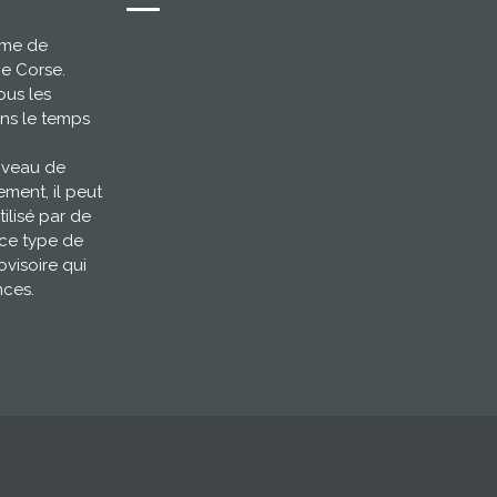
ème de
ce Corse.
ous les
ns le temps
niveau de
ement, il peut
tilisé par de
 ce type de
ovisoire qui
nces.