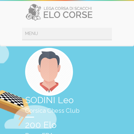
SODINI Leo
Corsica Chess Club
200 Elo