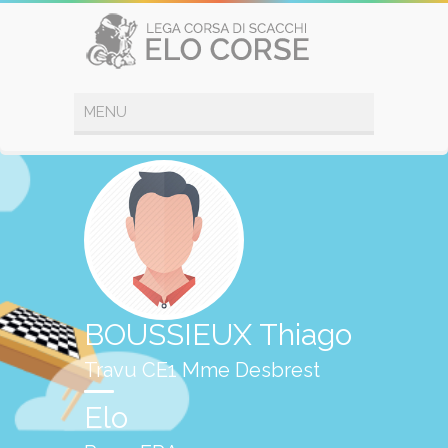
BOUSSIEUX Thiago
Travu CE1 Mme Desbrest
Elo