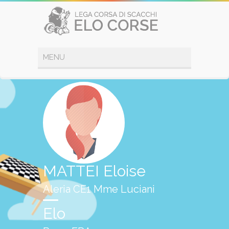
MATTEI Eloise
Aleria CE1 Mme Luciani
Elo