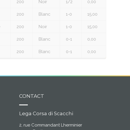
200
Noir
1/2
0,00
200
Blanc
1-0
15,00
e
200
Noir
1-0
15,00
200
Blanc
0-1
0,00
200
Blanc
0-1
0,00
CONTACT
Lega Corsa di Scacchi
2, rue Commandant Lherminier