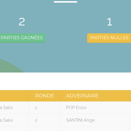
2
1
PARTIES GAGNÉES
PARTIES NULLES
RONDE
ADVERSAIRE
a Salvi
1
POP Enzo
a Salvi
2
SANTINI Ange