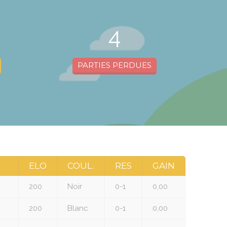
4
PARTIES PERDUES
ELO
COUL.
RES
GAIN
200
Noir
0-1
0,00
200
Blanc
0-1
0,00