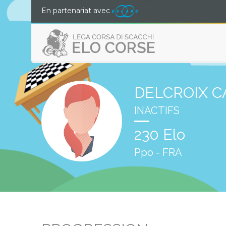
En partenariat avec
DELCROIX CA
INACTIFS
230 Elo
Ppo - FRA