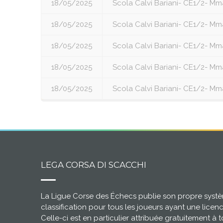
18/05/2025
Scola Calvi Bariani- CE1/2- Mm
18/05/2025
Scola Calvi Bariani- CE1/2- Mm
18/05/2025
Scola Calvi Bariani- CE1/2- Mm
18/05/2025
Scola Calvi Bariani- CE1/2- Mm
18/05/2025
Scola Calvi Bariani- CE1/2- Mm
LEGA CORSA DI SCACCHI
La Ligue Corse des Échecs publie son propre syst
classification pour tous les joueurs ayant une licen
Celle-ci est en particulier attribuée gratuitement à t