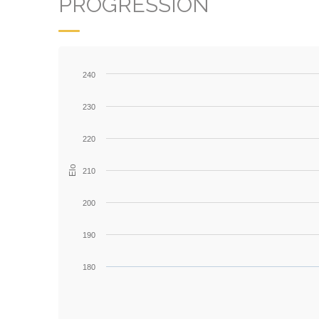
PROGRESSION
240
230
220
Elo
210
200
190
180