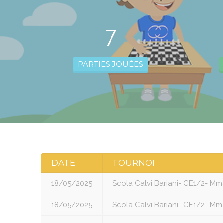
7
PARTIES JOUÉES
DATE
TOURNOI
18/05/2025
Scola Calvi Bariani- CE1/2- Mm
18/05/2025
Scola Calvi Bariani- CE1/2- Mm