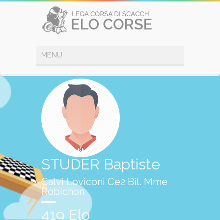
STUDER Baptiste
Calvi Loviconi Ce2 Bil. Mme
Robichon
419 Elo