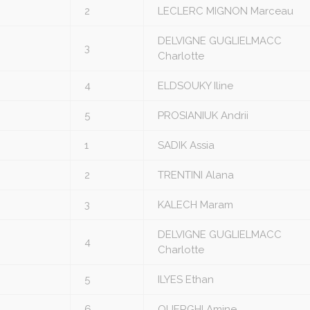
2
LECLERC MIGNON Marceau
DELVIGNE GUGLIELMACC
3
Charlotte
4
ELDSOUKY Iline
5
PROSIANIUK Andrii
1
SADIK Assia
2
TRENTINI Alana
3
KALECH Maram
DELVIGNE GUGLIELMACC
4
Charlotte
5
ILYES Ethan
6
OUERGHI Amine