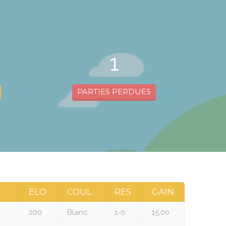
1
PARTIES PERDUES
ELO
COUL.
RES
GAIN
200
Blanc
1-0
15,00