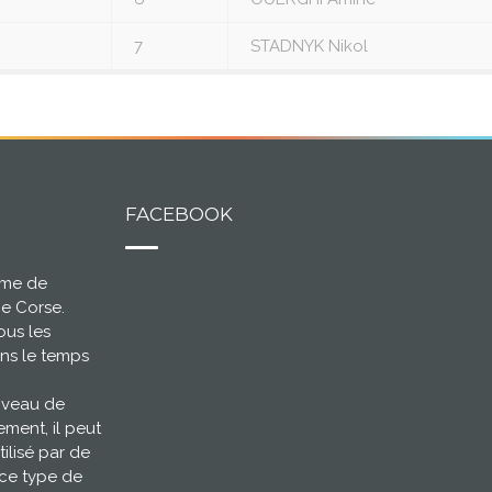
7
STADNYK Nikol
FACEBOOK
ème de
ce Corse.
ous les
ns le temps
niveau de
ement, il peut
tilisé par de
 ce type de