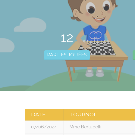
12
PARTIES JOUÉES
DATE
TOURNOI
07/06/2024
Mme Bertucelli