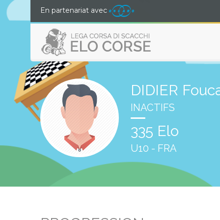
En partenariat avec
DIDIER Fouc
INACTIFS
335 Elo
U10 - FRA