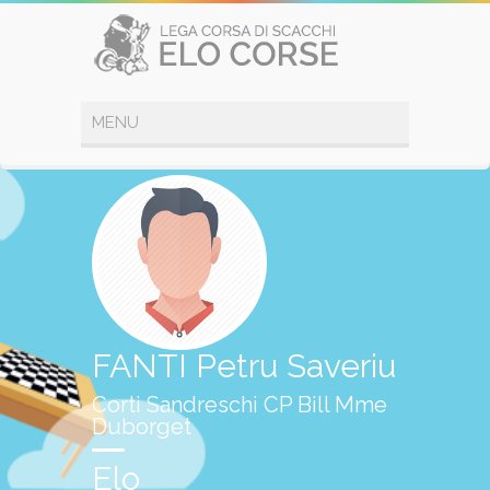
FANTI Petru Saveriu
Corti Sandreschi CP Bill Mme
Duborget
Elo