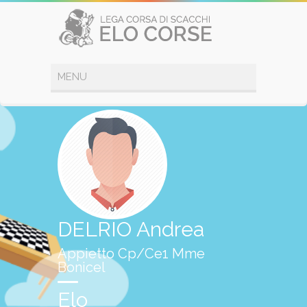
DELRIO Andrea
Appietto Cp/Ce1 Mme
Bonicel
Elo