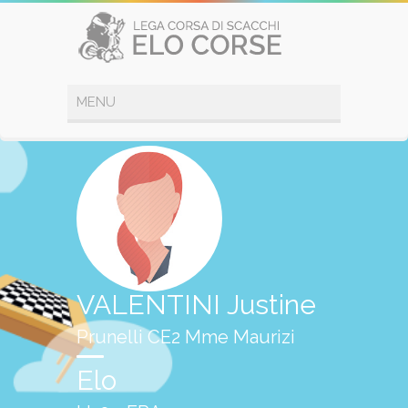
VALENTINI Justine
Prunelli CE2 Mme Maurizi
Elo