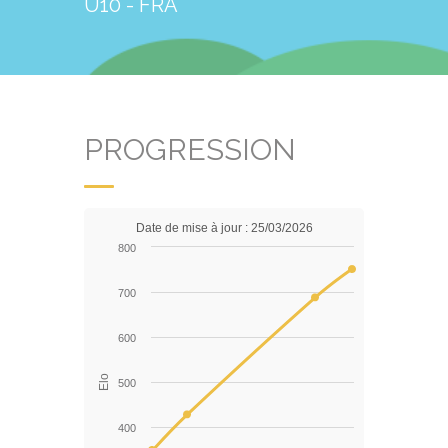
U10 - FRA
PROGRESSION
Date de mise à jour : 25/03/2026
800
700
600
Elo
500
400