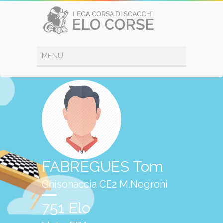
FABREGUES Tom
Ghisonaccia CE2 M.Negroni
751 Elo