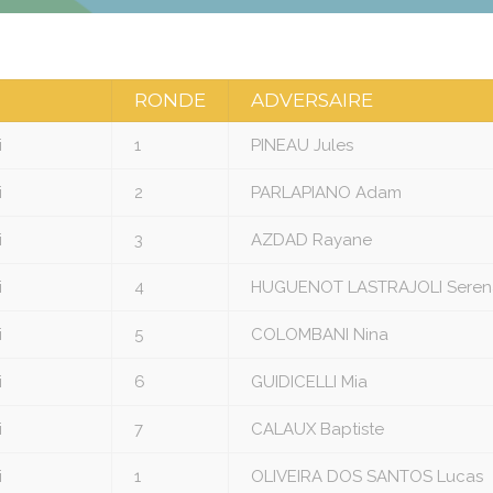
RONDE
ADVERSAIRE
i
1
PINEAU Jules
i
2
PARLAPIANO Adam
i
3
AZDAD Rayane
i
4
HUGUENOT LASTRAJOLI Seren
i
5
COLOMBANI Nina
i
6
GUIDICELLI Mia
i
7
CALAUX Baptiste
i
1
OLIVEIRA DOS SANTOS Lucas