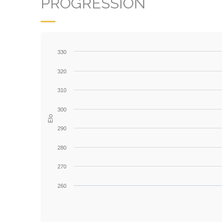
PROGRESSION
330
320
310
300
Elo
290
280
270
260