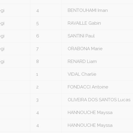
gi
4
BENTOUHAMI Iman
gi
5
RAVAILLE Gabin
gi
6
SANTINI Paul
gi
7
ORABONA Marie
gi
8
RENARD Liam
1
VIDAL Charlie
2
FONDACCI Antoine
3
OLIVEIRA DOS SANTOS Lucas
4
HANNOUCHE Mayssa
4
HANNOUCHE Mayssa