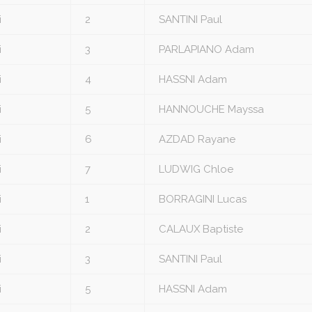
i
2
SANTINI Paul
i
3
PARLAPIANO Adam
i
4
HASSNI Adam
i
5
HANNOUCHE Mayssa
i
6
AZDAD Rayane
i
7
LUDWIG Chloe
i
1
BORRAGINI Lucas
i
2
CALAUX Baptiste
i
3
SANTINI Paul
i
5
HASSNI Adam