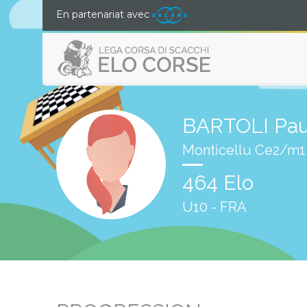
En partenariat avec
BARTOLI Pau
Monticellu Ce2/m1
464 Elo
U10 - FRA