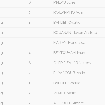
i
6
PINEAU Jules
i
7
PARLAPIANO Adam
gi
1
BARLIER Charlie
gi
2
BOUANANI Rayan Aristote
gi
3
MARIANI Francesca
gi
4
BENTOUHAMI Iman
gi
6
CHERIF ZAHAR Nessoy
gi
7
EL YAACOUBI Assia
gi
1
BARLIER Charlie
gi
2
VIDAL Charlie
gi
3
ALLOUCHE Ambre