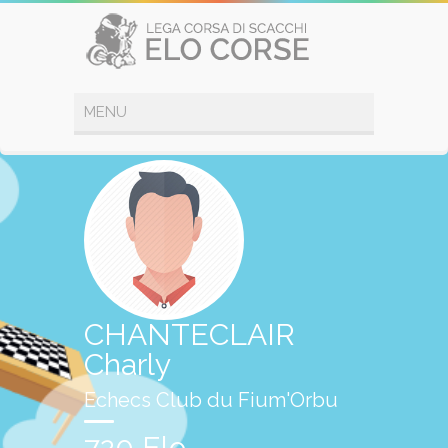
CHANTECLAIR
Charly
Echecs Club du Fium'Orbu
720 Elo