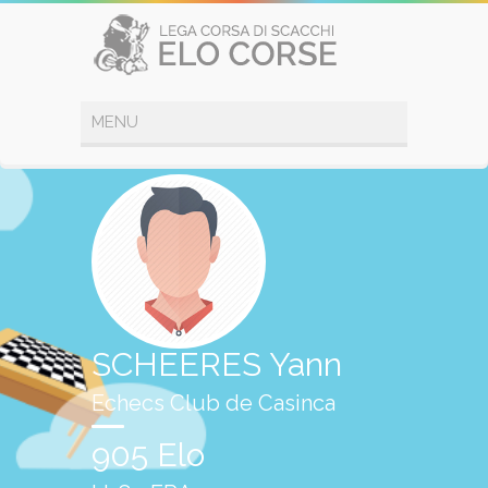
SCHEERES Yann
Echecs Club de Casinca
905 Elo